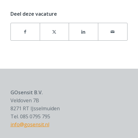
Deel deze vacature
GOsensit B.V.
Veldoven 7B
8271 RT IJsselmuiden
Tel. 085 0795 795
info@gosensit.nl