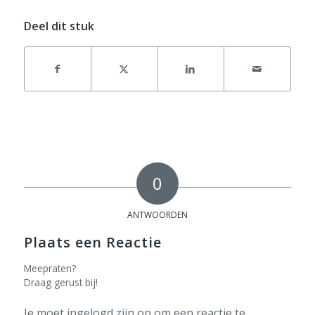
Deel dit stuk
0
ANTWOORDEN
Plaats een Reactie
Meepraten?
Draag gerust bij!
Je moet
ingelogd zijn op
om een reactie te