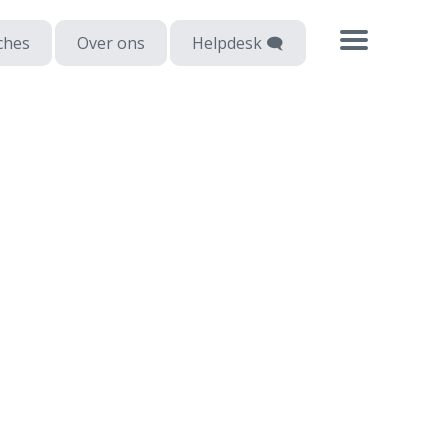
ches
Over ons
Helpdesk 🗨