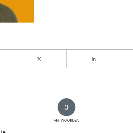
0
ANTWOORDEN
ie