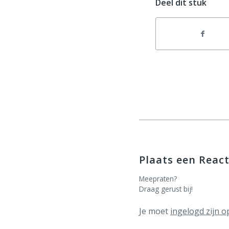
Deel dit stuk
Plaats een React
Meepraten?
Draag gerust bij!
Je moet
ingelogd zijn o