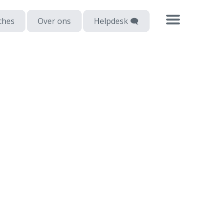
ches
Over ons
Helpdesk 🗨