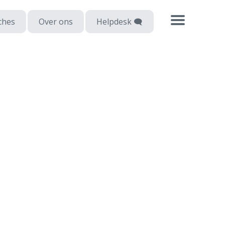
ches
Over ons
Helpdesk 🗨