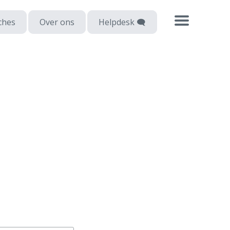
ches
Over ons
Helpdesk 🗨