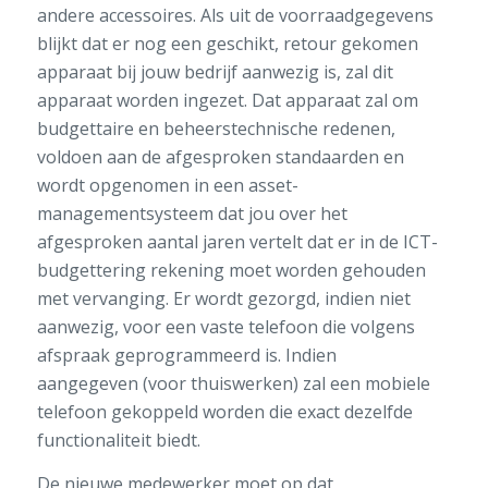
andere accessoires
.
Als uit de voorraadgegevens
blijkt dat er nog een geschikt, retour gekomen
apparaat bij jouw bedrijf aanwezig is, zal dit
apparaat worden ingezet.
Dat apparaat
zal om
budgettaire en b
eheerstechnisch
e
redenen,
voldoen aan de
afgesproken standaarden
en
wordt opgenomen in een
asset-
managementsysteem dat jou over
het
afgesproken aantal
jaren vertelt dat er in de ICT-
budgettering rekening moet worden gehouden
met vervanging
.
Er word
t gezorgd,
indien niet
aanwezig,
voor een vaste telefoon
die
volgens
afspraak
geprogrammeerd is
.
Indien
aangegeven
(voor thuiswerken)
zal
een mobiele
telefoon gekoppeld worden die exact dezelfde
functionaliteit biedt
.
De nieuwe m
edewerker moet op dat