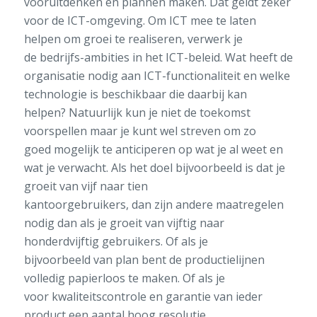
vooruitdenken
en plannen maken. D
at geldt zeker
voor de ICT-omgeving.
Om
ICT mee te laten
helpen om groei te realiseren,
verwerk je
de
bedrijfs-ambities
in het ICT-beleid
.
Wat heeft de
organisatie nodig aan ICT-functionaliteit en welke
technologie is
beschikbaar die daarbij kan
helpen
?
Natuurlijk
kun je niet
de toekomst
voorspellen maar
je
kun
t
wel
streven
om
zo
goed
mogelijk te anticiperen
op wat
je
al
weet e
n
wat
je
verwacht
.
Als het doel
b
ijvoorbeeld
is dat je
groeit van vijf naar tien
kantoorgebruikers
,
dan
zijn andere maatregelen
nodig
dan als je groeit van vijftig naar
honderdvijftig gebruikers
.
Of als je
bijvoorbeeld
van plan bent de productielijnen
volledig papierloos te maken
. Of als
je
voor
kwaliteitscontrole
en garantie
van ieder
product een
aantal
hoog resolutie