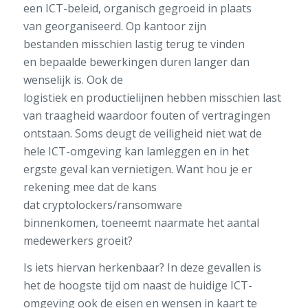
een
ICT
-beleid
,
organisch
gegroeid
in plaats
van
georganiseerd
.
Op kantoor
zijn
bestanden
misschien
lastig terug te vinden
en
bepaalde bewerkingen
duren langer dan
wenselijk is
. Ook de
logistiek
en
productielijnen
hebben misschien last
van traagheid
waardoor fouten of vertragingen
ontstaan
. Soms deugt de veiligheid niet
wat de
hele
ICT-
omgeving kan lamleggen
en in het
ergste geval kan vernietigen
.
Want h
ou je er
rekening mee dat d
e kans
dat
cryptolockers/ransomware
binnenkomen
,
toe
neemt
naarmate het
aantal
medewerkers
groeit
?
I
s iets hiervan
h
erkenbaar?
In deze gevallen
is
het
de hoogste tijd
om
naast de huidige ICT-
omgeving
ook de
eisen en wensen in kaart
te