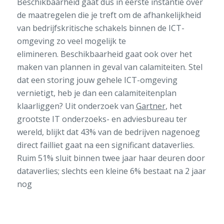
Beschikbaarheid
gaat
dus
in eerste instantie
over
de maatregelen
die
je
tref
t
om de afhankelijkheid
van
bedrijfskritische
schakels binnen de ICT-
omgeving zo veel mogelijk te
elimineren.
Beschikbaarheid
gaat ook over het
maken van plannen in geval van calamiteiten. Stel
dat een storing jouw gehele ICT-omgeving
vernietig
t
, heb je dan een calamiteitenplan
klaarliggen
?
Uit onderzoek van
Gartner
, het
grootste IT onderzoeks- en adviesbureau ter
wereld, blijkt dat 43% van de bedrijven nagenoeg
direct failliet gaat na een significant dataverlies.
Ruim 51% sluit binnen twee jaar haar deuren door
dataverlies; slechts een kleine 6% bestaat na 2 jaar
nog