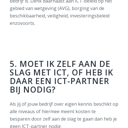
bedrijf
is
.
Denk daarnaast aan
ICT-beleid op het
gebied van wetgeving (AVG),
borging van de
beschikbaarheid, veiligheid, investering
sbeleid
enzovoorts.
5. MOET IK ZELF AAN DE
SLAG MET ICT, OF HEB IK
DAAR EEN ICT-PARTNER
BIJ NODIG?
Als
jij of jouw bedrijf
over eigen kennis beschikt
op
alle niveaus
of
hiermee
meent kosten te
besparen
door zelf aan de slag te gaan
dan
heb je
geen ICT-partner nodig.