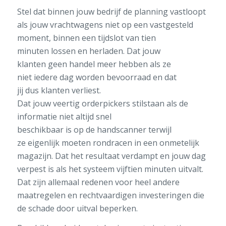
Stel dat
binnen jouw bedrijf
de planning vastloopt
als
j
ouw vrachtwagens
niet
op een vastgesteld
moment
, binnen een
tijdslot
van tien
minuten
lossen en
herlade
n
. Dat jouw
klanten
geen handel
meer
hebben als ze
niet
iedere dag worden bevoorraad
en dat
jij
dus
klanten verliest
.
Dat
jouw
veertig
orderpickers
stilstaan
als d
e
informatie
niet
altijd
snel
be
s
chikbaar
is
op
de
handscanner
terwijl
ze
eigenlijk moeten
rondr
acen
in een onmetelijk
magazijn
. Dat
het resultaat verdampt en
jouw dag
verpest
is
als
het systeem
vijftien
minuten
uitvalt.
Dat zijn allemaal redenen voor
heel andere
maatregelen
en rechtvaardigen investeringen die
de schade
door uitval
beperken
.