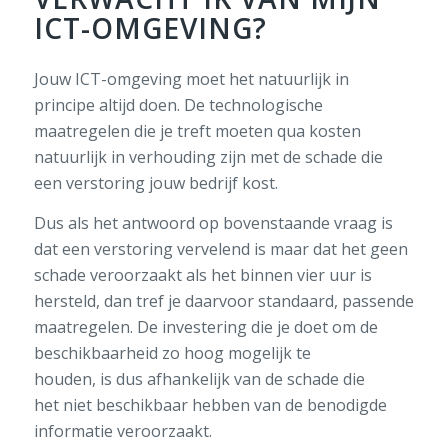
ICT-OMGEVING?
J
ouw ICT-omgeving moet het natuurlijk
in
principe
altijd doen
. De technologische
maatregelen die je treft moeten qua kosten
natuurlijk in verhouding zijn met de schade die
een verstoring jouw bedrijf kost.
Dus a
ls het
antwoord op bovenstaande vraag
is
d
at
een verstoring vervelend is
maar
dat het geen
schade veroorzaakt als het binnen vier uur is
hersteld
,
dan tref je
daarvoor
standaard,
passende
maatregelen.
De investering die
je
doe
t
om de
beschikbaarheid zo hoog mogelijk te
houden
,
is
dus
afhankelijk van de schade die
het
niet
beschikbaar
hebben
van de benodigde
informatie
veroorzaakt
.