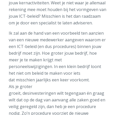
jouw kernactiviteiten.
Weet je niet waar je allemaal
rekening mee moet houden
bij het vormgeven van
jouw ICT-beleid? Misschien is het dan raadzaam
om je door een specialist te laten adviseren.
Ik zal aan de hand van een voorbeeld
ten aanzien
van een nieuwe medewerker
aangeven waarom
er
een ICT-beleid
(en dus procedures)
binnen jouw
bedrijf moet zijn
.
Hoe groter jouw bedrijf, hoe
meer je te maken krijgt met
personeelswijzigingen
. In een klein bedrijf loont
het niet om beleid te maken
voor iets
dat
misschien
jaarlijks een keer voorkomt
.
Als
je
groter
groeit
,
desinvesteringen
wilt
tegen
g
aan
é
n
graag
wilt dat
op de dag van aanvang
alle
zaken
goed en
veilig
geregeld
zijn,
dan heb je een procedure
nodig
.
Zo’n
procedure
voorziet
de nieuwe