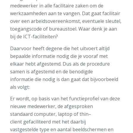
medewerker in alle facilitaire zaken om de
werkzaamheden aan te vangen.
Dat gaat facilitair
over
een
arbeidsovereenkomst,
eventuele sleutel,
toegangscode of bureaustoel
.
Waar
denk je aan
bij
de ICT-faciliteiten
?
Daarvoor heeft
degene
die het uitvoert
altijd
bepaalde
informatie nodig die
je
vooraf met
elkaar
hebt
afgestemd
.
Dus als de procedure
samen is afgestemd en de benodigde
informatie
die nodig is dan gaat dat bijvoorbeeld
als volgt:
Er wordt,
op basis van
het functieprofiel van deze
nieuwe medewerker,
de
afgesproken
standaard
c
omputer, laptop of
thin
–
client
ge
facilitee
rd
met
het
daarbij
vastgestelde
type
en aantal
beeldschermen
en