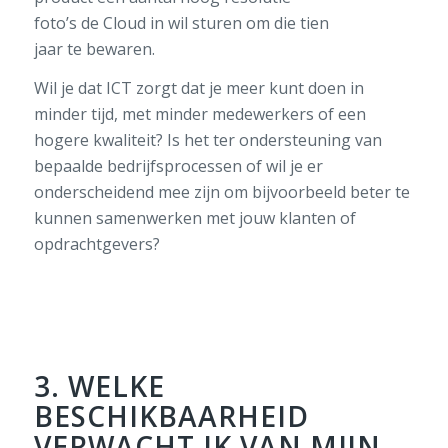
foto
’s
de
Cloud
in
wil
sturen
om die
tien
jaar
te
be
waren
.
Wil je dat ICT zorgt dat je meer kunt doen in
minder tijd
,
met minder medewerkers
of een
hogere kwaliteit
?
Is
het ter ondersteuning van
bepaalde bedrijfsprocessen of wil je
er
onderscheidend mee zijn
om
bijvoorbeeld
beter te
kunnen samenwerken met
jouw k
lanten of
opdrachtgevers?
3. WELKE
BESCHIKBAARHEID
VERWACHT IK VAN MIJN