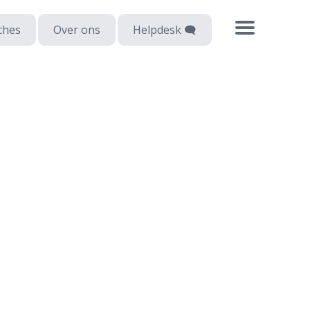
ches
Over ons
Helpdesk 🗨