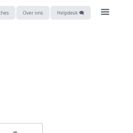
ches
Over ons
Helpdesk 🗨