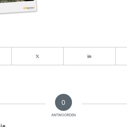
0
ANTWOORDEN
ie