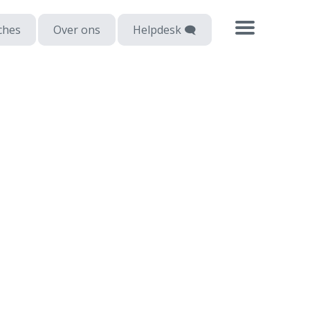
ches
Over ons
Helpdesk 🗨