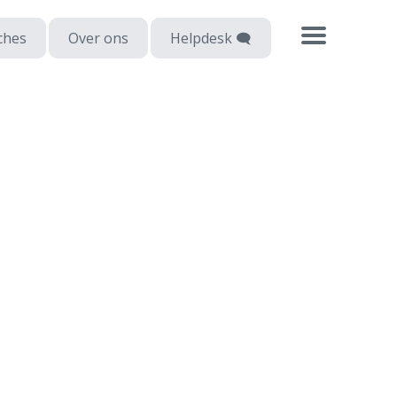
ches
Over ons
Helpdesk 🗨